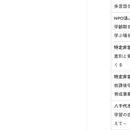
多言語
NPO法
学齢期
学ぶ場
特定非
差別と
くる
特定非
放課後
育成事
八千代
学習の
えて～