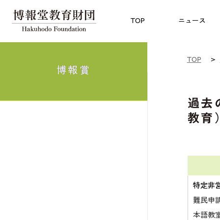
児童教育
TOP
博報賞
についての
TOP
ニュース
TOP
博報賞
過去
教育
特定非
難民申
本語教室