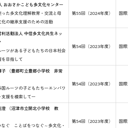
法人 おおさかこども多文化センター
使った多文化理解教育・交流と母
第55回（2024年度）
国際
文化の継承支援のための活動
営利活動法人 中信多文化共生ネッ
ク
第54回（2023年度）
国際
ルーツがある子どもたちの日本社会
躍を目指して
輝子 （豊郷町立豊郷小学校 非常
）
第54回（2023年度）
国際
外国ルーツの子どもたちーエンパワ
ト支援を模索してー
佳澄 （沼津市立開北小学校 教
第54回（2023年度）
国際
がつなぐ ことばをつなぐ～多文化・