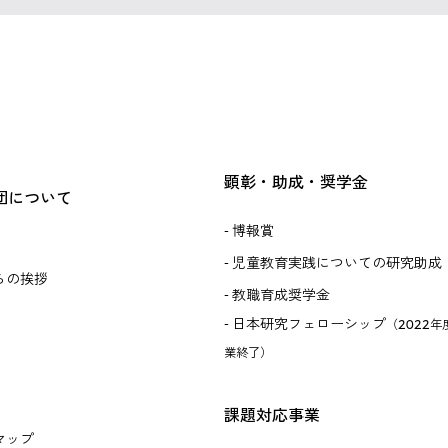
顕彰・助成・奨学金
団について
博報賞
児童教育実践についての研究助成
らの挨拶
教職育成奨学金
日本研究フェローシップ
（2022年
業終了）
課題対応事業
マップ