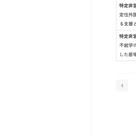
特定非
定住外
る支援
特定非
不就学
した居