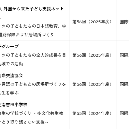
法人 外国から来た子ども支援ネット
と
第56回（2025年度）
国際
ーツの子どもたちの日本語教育、学
 進路保障および居場所づくり
子グループ
ーツの子どもたちの全人的成長を目
第56回（2025年度）
国際
地域での活動
国際交流協会
多言語の子どもとの居場所づくりを
第56回（2025年度）
国際
共生を学ぶ
立南吉田小学校
共生の学校づくり ～多文化共生教
第55回（2024年度）
国際
ひとり取り残さない支援～