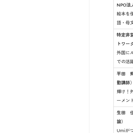
NPO
絵本を
語・母
特定非
トワー
外国に
での活
平田 
勤講師
輝け！
ーメン
生田 
諭）
Umi