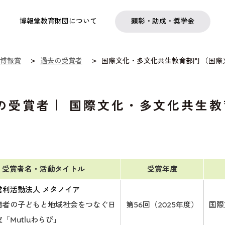
実践
教職育成
日本研究
日本語交流
社会啓発事業
研究助成
奨学金
フェローシップ
プログラム
博報堂教育財団について
顕彰・助成・奨学金
博報賞
過去の受賞者
国際文化・多文化共生教育部門 （国
の受賞者｜ 国際文化・多文化共生教
）
受賞者名・活動タイトル
受賞年度
営利活動法人 メタノイア
請者の子どもと地域社会をつなぐ日
第56回（2025年度）
国際
「Mutluわらび」