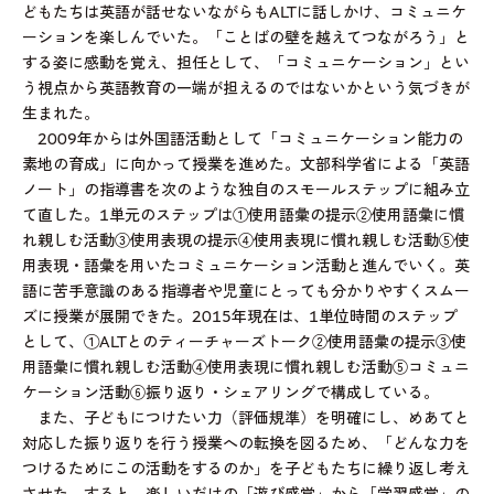
どもたちは英語が話せないながらもALTに話しかけ、コミュニケ
ーションを楽しんでいた。「ことばの壁を越えてつながろう」と
する姿に感動を覚え、担任として、「コミュニケーション」とい
う視点から英語教育の一端が担えるのではないかという気づきが
生まれた。
2009年からは外国語活動として「コミュニケーション能力の
素地の育成」に向かって授業を進めた。文部科学省による「英語
ノート」の指導書を次のような独自のスモールステップに組み立
て直した。1単元のステップは①使用語彙の提示②使用語彙に慣
れ親しむ活動③使用表現の提示④使用表現に慣れ親しむ活動⑤使
用表現・語彙を用いたコミュニケーション活動と進んでいく。英
語に苦手意識のある指導者や児童にとっても分かりやすくスムー
ズに授業が展開できた。2015年現在は、1単位時間のステップ
として、①ALTとのティーチャーズトーク②使用語彙の提示③使
用語彙に慣れ親しむ活動④使用表現に慣れ親しむ活動⑤コミュニ
ケーション活動⑥振り返り・シェアリングで構成している。
また、子どもにつけたい力（評価規準）を明確にし、めあてと
対応した振り返りを行う授業への転換を図るため、「どんな力を
つけるためにこの活動をするのか」を子どもたちに繰り返し考え