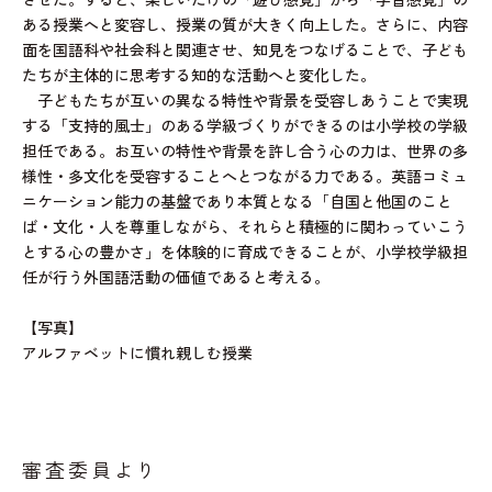
させた。すると、楽しいだけの「遊び感覚」から「学習感覚」の
ある授業へと変容し、授業の質が大きく向上した。さらに、内容
面を国語科や社会科と関連させ、知見をつなげることで、子ども
たちが主体的に思考する知的な活動へと変化した。
子どもたちが互いの異なる特性や背景を受容しあうことで実現
する「支持的風士」のある学級づくりができるのは小学校の学級
担任である。お互いの特性や背景を許し合う心の力は、世界の多
様性・多文化を受容することへとつながる力である。英語コミュ
ニケーション能力の基盤であり本質となる「自国と他国のこと
ば・文化・人を尊重しながら、それらと積極的に関わっていこう
とする心の豊かさ」を体験的に育成できることが、小学校学級担
任が行う外国語活動の価値であると考える。
【写真】
アルファベットに慣れ親しむ授業
審査委員より