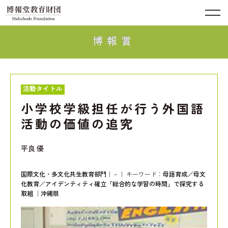
博報賞
活動タイトル
小学校学級担任が行う外国語
活動の価値の追究
平良 優
国際文化・多文化共生教育部門
｜－｜ キーワード：
母語育成／母文
化教育／アイデンティティ確立
「総合的な学習の時間」で探究する
取組
｜
沖縄県