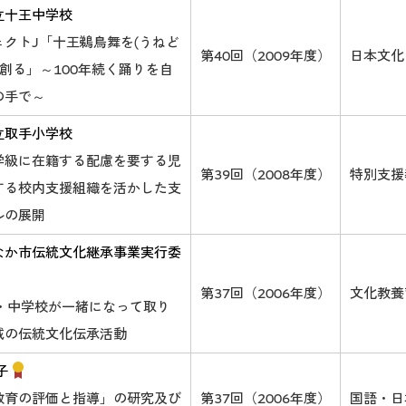
立十王中学校
ェクトJ「十王鵜鳥舞を(うねど
第40回（2009年度）
日本文化
 創る」～100年続く踊りを自
の手で～
立取手小学校
学級に在籍する配慮を要する児
第39回（2008年度）
特別支援
する校内支援組織を活かした支
ルの展開
なか市伝統文化継承事業実行委
第37回（2006年度）
文化教養
小・中学校が一緒になって取り
域の伝統文化伝承活動
子
教育の評価と指導」の研究及び
第37回（2006年度）
国語・日