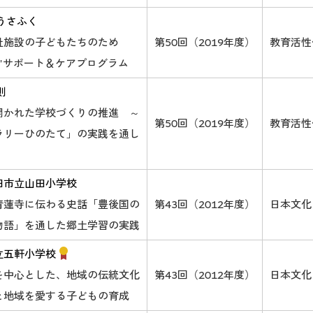
うさふく
祉施設の子どもたちのため
第50回（2019年度）
教育活性
前"サポート＆ケアプログラム
則
開かれた学校づくりの推進 ～
第50回（2019年度）
教育活性
ラリーひのたて」の実践を通し
田市立山田小学校
青蓮寺に伝わる史話「豊後国の
第43回（2012年度）
日本文化
物語」を通した郷土学習の実践
立五軒小学校
を中心とした、地域の伝統文化
第43回（2012年度）
日本文化
と地域を愛する子どもの育成