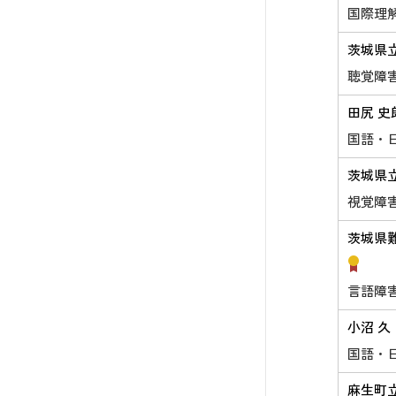
国際理
茨城県
聴覚障
田尻 史
国語・
茨城県
視覚障
茨城県
言語障
小沼 久
国語・
麻生町