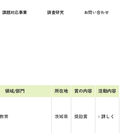
日本語教育
こども研究所
プログラム
課題対応事業
調査研究
お問い合わせ
領域/部門
所在地
賞の内容
活動内容
教育
茨城県
奨励賞
詳しく