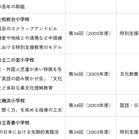
の長年の取組
立松前台小学校
員会のスクラップアンドビル
第36回（2005年度）
特別支援
護者や地域との連携など中規模
における特別支援教育のモデル
市立二の宮小学校
女・外国人児童が多い特徴を生
第36回（2005年度）
文化教養
「英語の読み聞かせ会」「文化
など多彩な異文化理解教育
立磯浜小学校
第34回（2003年度）
国語・日
・聞く力」を高める指導の工夫
市立吾妻小学校
育の日本における先駆的実践活
第34回（2003年度）
特別支援