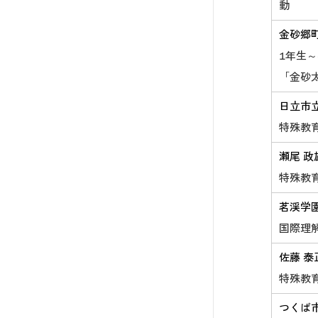
動
金砂郷
1年生
「金砂
日立市
特殊教
瀬尾 政
特殊教
茗渓学
国際理
佐藤 泰
特殊教
つくば