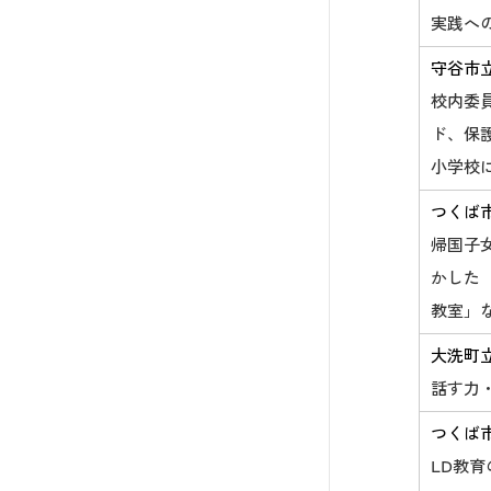
実践へ
守谷市
校内委
ド、保
小学校
つくば
帰国子
かした
教室」
大洗町
話す力
つくば
LD教