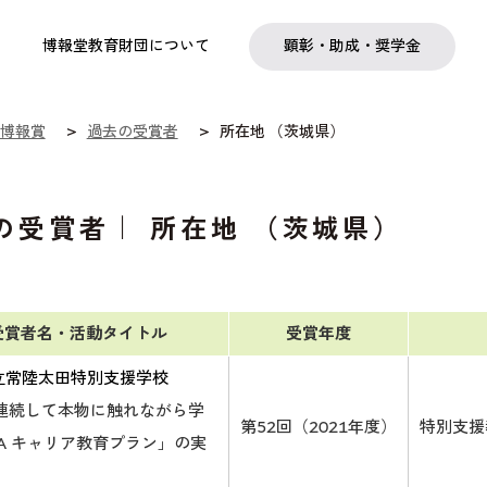
実践
教職育成
日本研究
日本語交流
社会啓発事業
研究助成
奨学金
フェローシップ
プログラム
博報堂教育財団について
顕彰・助成・奨学金
博報賞
過去の受賞者
所在地 （茨城県）
の受賞者｜ 所在地 （茨城県）
受賞者名・活動タイトル
受賞年度
立常陸太田特別支援学校
間連続して本物に触れながら学
第52回（2021年度）
特別支援
A キャリア教育プラン」の実