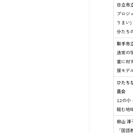
日立市
プロジ
りまい)
分たち
取手市
通常の
童に対
援モデ
ひたち
員会
12の
組む地
田山 淳
「国語