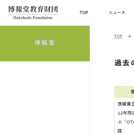
児童教育
TOP
博報賞
についての
TOP
ニュース
TOP
博報賞
過去
茨城県
12年
ぶ「OT
践