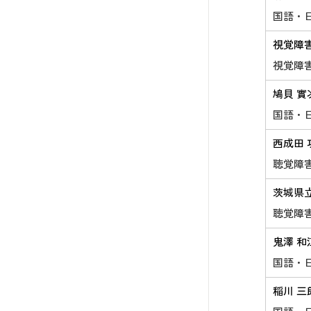
国語・
視覚障
視覚障
鳩貝 實
国語・
西成田 
聴覚障
茨城県
聴覚障
鬼澤 和
国語・
稲川 三