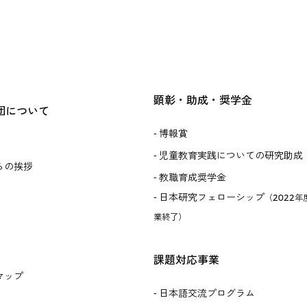
顕彰・助成・奨学金
団について
博報賞
児童教育実践についての研究助成
らの挨拶
教職育成奨学金
日本研究フェローシップ
（2022年
業終了）
課題対応事業
マップ
日本語交流プログラム