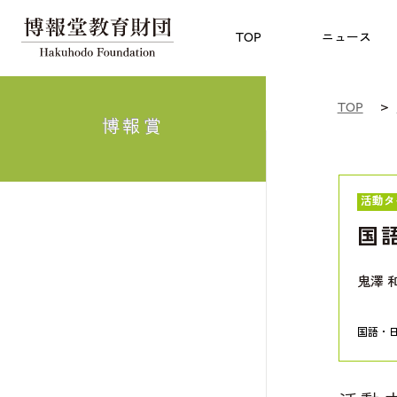
児童教育
TOP
博報賞
についての
TOP
ニュース
TOP
博報賞
活動タ
国
鬼澤 
国語・