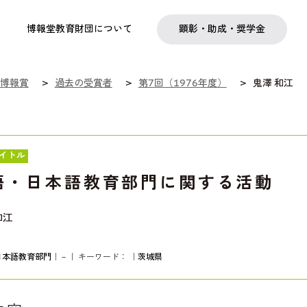
実践
教職育成
日本研究
日本語交流
社会啓発事業
研究助成
奨学金
フェローシップ
プログラム
博報堂教育財団について
顕彰・助成・奨学金
博報賞
過去の受賞者
第7回（1976年度）
鬼澤 和江
イトル
語・日本語教育部門に関する活動
和江
日本語教育部門
｜－｜ キーワード：
｜
茨城県