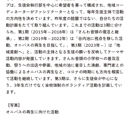
プは、生徒会執行部を中心に希望者を募って構成され、地域コー
ディネーターがファシリテーターとなって、毎年生徒主体で活動
の方向性を決めています。昨年度の踏襲ではない、自分たちの活
動計画をたてて取り組んでいます。これまでの活動は3期に分け
られ、第1期（2015年～2018年）は「さんわ音頭の復活と継
承」、第2期（2019年～2022年）は「谷内池に視点を移した活
動、オニバスの再生を目指して」、第3期（2023年～）は「地
域貢献へ」と、活動の主体となる生徒の願いを反映してテーマや
活動内容が発展していきます。さんわ音頭の小学校への普及活
動、祭りへの出店や参画、地域の池に着目した演劇、専門家との
協働によるオニバスの再生など、コロナの時期にも方向を模索し
て活動を継続しています。第3期は、さらに生徒会が中心にな
り、3年生だけでなく全校体制のボランティア活動を計画してい
ます。
【写真】
オニバスの再生に向けた活動