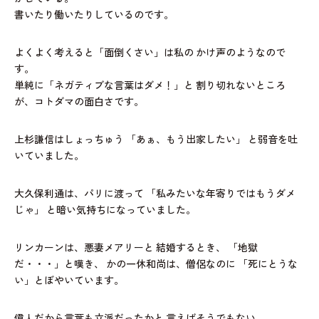
書いたり働いたりしているのです。
よくよく考えると「面倒くさい」は私の
かけ声のようなので
す。
単純に「ネガティブな言葉はダメ！」と
割り切れないところ
が、コトダマの面白さです。
上杉謙信はしょっちゅう
「あぁ、もう出家したい」
と弱音を吐
いていました。
大久保利通は、パリに渡って
「私みたいな年寄りではもうダメ
じゃ」
と暗い気持ちになっていました。
リンカーンは、悪妻メアリーと
結婚するとき、
「地獄
だ・・・」と嘆き、
かの一休和尚は、僧侶なのに
「死にとうな
い」とぼやいています。
偉人だから言葉も立派だったかと
言えばそうでもない。