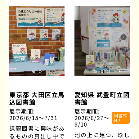
東京都 大田区立馬
愛知県 武豊町立図
込図書館
書館
展示期間:
展示期間:
図書館
2026/6/15〜7/31
2026/6/27〜
HP
9/10
課題図書に興味があ
池の上に建つ、珍し
るものの貸出し中で