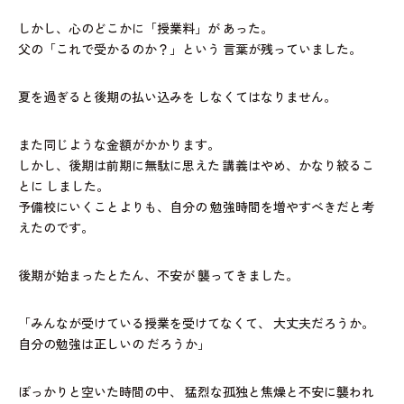
しかし、心のどこかに「授業料」が
あった。
父の「これで受かるのか？」という
言葉が残っていました。
夏を過ぎると後期の払い込みを
しなくてはなりません。
また同じような金額がかかります。
しかし、後期は前期に無駄に思えた
講義はやめ、かなり絞るこ
とに
しました。
予備校にいくことよりも、自分の
勉強時間を増やすべきだと考
えたのです。
後期が始まったとたん、不安が
襲ってきました。
「みんなが受けている授業を受けてなくて、
大丈夫だろうか。
自分の勉強は正しいの
だろうか」
ぽっかりと空いた時間の中、
猛烈な孤独と焦燥と不安に襲われ