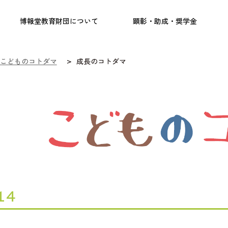
実践
教職育成
日本研究
日本語交流
社会啓発事業
研究助成
奨学金
フェローシップ
プログラム
博報堂教育財団について
顕彰・助成・奨学金
こどものコトダマ
成長のコトダマ
14