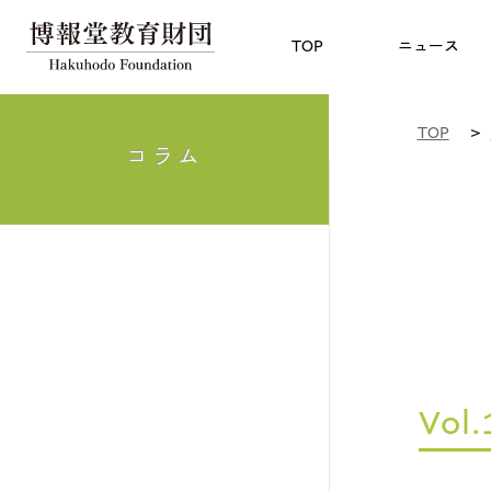
児童教育
TOP
博報賞
についての
TOP
ニュース
TOP
コラム
Vol.