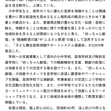
品を自主制作し、上演している。
小中学生など、若年のうちに優れた芸術を体験することは情操
を豊かに育み創造性を高めるなど人格形成の観点からきわめて重
要との観点から、また、愛媛県近隣の豊かな文化・伝統・芸術に
触れ、体験することは地域に誇りや愛着を感じるきっかけになり
地域社会を支える人材育成にもつながると考え、「坊っちゃん劇
場」を"情操教育の場"や"ふるさと教育"の場として活用するため
に、「子ども舞台芸術体験サポートシステム後援会」が2009年
発足した。
学校への支援事業として県内の小中学校、高等学校及び特別支
援学校に「坊っちゃん劇場」での観劇機会を支援、観劇の前後に
は役者を交えての交流する場を設けている。また、「坊っちゃん
劇場」の役者やスタッフを各学校に派遣し講習会やワークショッ
プを開催。高等学校では演劇部、吹奏楽部との交流により学校の
文化活動の活性化を図り、また、小中学校では子どもたちの表現
力・コミュニケーション能力の育成をめざして役者によるワーク
ショップを行うなど、まさに地域社会全体が連携して教育支援に
取組んでいる。
会員は現在、個人約1,000人、団体約40件、法人約170件とな