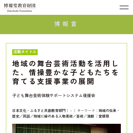
博報賞
活動タイトル
地域の舞台芸術活動を活用し
た、情操豊かな子どもたちを
育てる支援事業の展開
子ども舞台芸術体験サポートシステム後援会
日本文化・ふるさと共創教育部門
｜－｜ キーワード：
地域の伝承・
歴史／民話／地域に縁のある人物
美術／芸術／演劇
｜
愛媛県