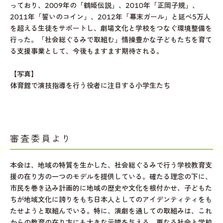
っており、2009年の「鶴姫伝説」、2010年「正岡子規」、
2011年「誓いのコイン」、2012年「幕末ガール」と延べ5万人
を超える生徒をサポートし、劇場文化と学校をつなぐ環境整備を
行った。「社会総ぐるみで取組む」情操豊かな子どもたちを育て
る支援事業として、今後もますます期待される。
【写真】
体育館で演技指導を行う役者に注目する小学生たち
審査委員より
本会は、地域の特質を生かした、社会総ぐるみで行う学校教育支
援の在り方の一つのモデルを提供している。確たる理念の下に、
市民を巻き込み計画的に地域の歴史や文化を根付かせ、子どもた
ちが地域文化に誇りをもち日本人としてのアイデンティティをも
たせようと取組んでいる。特に、演劇を通しての取組みは、これ
からの教育の在り方にも大きな示唆を与える。更なる社会と学校