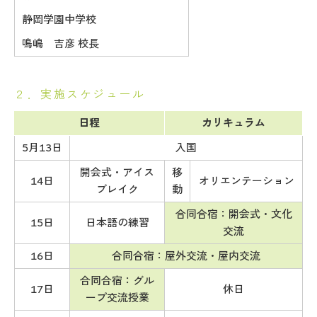
静岡学園中学校
鳴嶋 吉彦 校長
２．実施スケジュール
日程
カリキュラム
5月13日
入国
開会式・アイス
移
14日
オリエンテーション
ブレイク
動
合同合宿：開会式・文化
15日
日本語の練習
交流
16日
合同合宿：屋外交流・屋内交流
合同合宿：グル
17日
休日
ープ交流授業