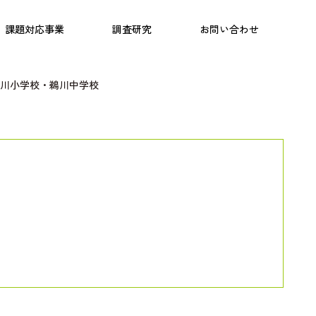
日本語教育
こども研究所
プログラム
課題対応事業
調査研究
お問い合わせ
川小学校・鵜川中学校