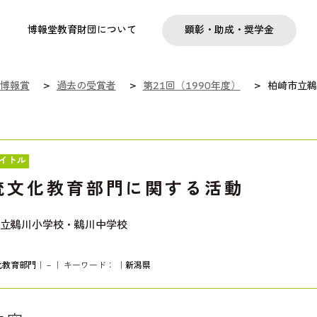
実践
教職育成
日本研究
日本語交流
社会啓発事業
研究助成
奨学金
フェローシップ
プログラム
博報堂教育財団について
顕彰・助成・奨学金
博報賞
過去の受賞者
第21回（1990年度）
柏崎市立鵜
イトル
統文化教育部門に関する活動
立鵜川小学校・鵜川中学校
化教育部門
｜－｜ キーワード：
｜
新潟県