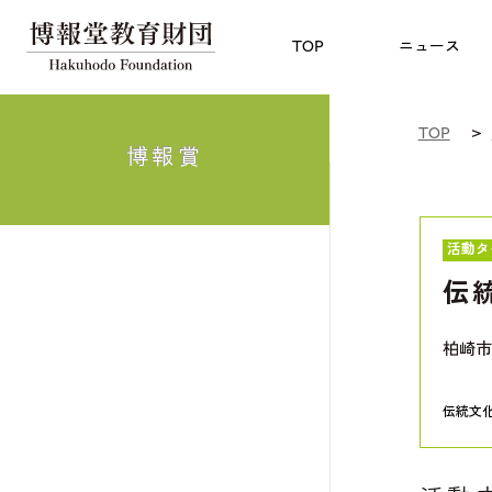
児童教育
TOP
博報賞
についての
TOP
ニュース
TOP
博報賞
活動タ
伝
柏崎市
伝統文