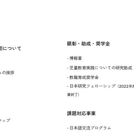
顕彰・助成・奨学金
団について
博報賞
児童教育実践についての研究助成
らの挨拶
教職育成奨学金
日本研究フェローシップ
（2022年
業終了）
課題対応事業
マップ
日本語交流プログラム