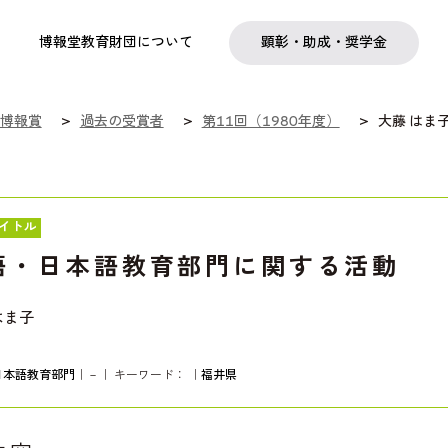
実践
教職育成
日本研究
日本語交流
社会啓発事業
研究助成
奨学金
フェローシップ
プログラム
博報堂教育財団について
顕彰・助成・奨学金
博報賞
過去の受賞者
第11回（1980年度）
大藤 はま
イトル
語・日本語教育部門に関する活動
はま子
日本語教育部門
｜－｜ キーワード：
｜
福井県