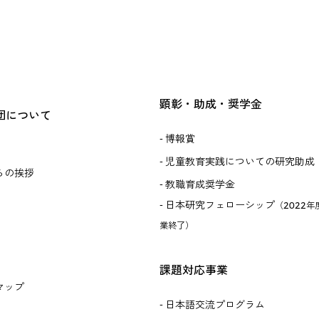
顕彰・助成・奨学金
団について
博報賞
児童教育実践についての研究助成
らの挨拶
教職育成奨学金
日本研究フェローシップ
（2022年
業終了）
課題対応事業
マップ
日本語交流プログラム