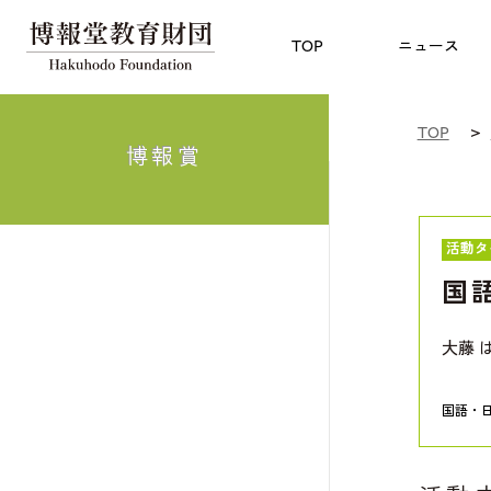
児童教育
TOP
博報賞
についての
TOP
ニュース
TOP
博報賞
活動タ
国
大藤 
国語・