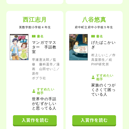
西江志月
八谷悠真
英数学館小学校
４年生
府中町立府中小学校
５年生
書名
書名
マンガでマス
げたばこかい
ター 手話教
ぎ
室
村上しいこ／作
早瀬憲太郎／監
高畠那生／絵
修 藤科遥市／漫
PHP研究所
画 山田せいこ／
原作
すすめたい
ポプラ社
相手
家族のくつが
すすめたい
くさくて困っ
相手
ている人
世界中の手話
がむずかしい
と思ってる人