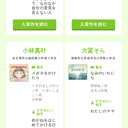
て、なかなか
自分の意見を
言えない人
小林真叶
大冨そら
名古屋市立植田東小学校
１年生
湖南市立菩提寺北小学校
２年生
書名
書名
メガネをかけ
なみのいちに
たら
ち
くすのきしげのり
阿部結／作
／作 たるいしま
ほるぷ出版
こ／絵
小学館
すすめたい
相手
すすめたい
わたしのママ
相手
めがねをはじ
めてかけるひ