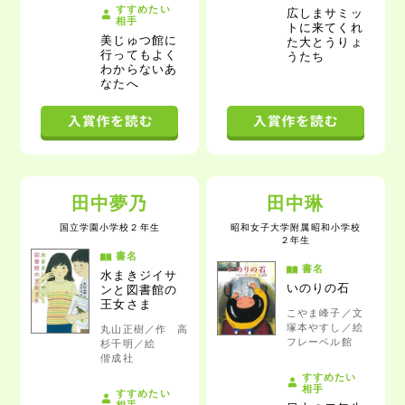
すすめたい
広しまサミッ
相手
トに来てくれ
美じゅつ館に
た大とうりょ
行ってもよく
うたち
わからないあ
なたへ
田中夢乃
田中琳
国立学園小学校
２年生
昭和女子大学附属昭和小学校
２年生
書名
書名
水まきジイサ
いのりの石
ンと図書館の
王女さま
こやま峰子／文
塚本やすし／絵
丸山正樹／作 高
フレーベル館
杉千明／絵
偕成社
すすめたい
相手
すすめたい
相手