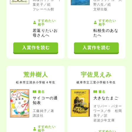
葉史子／絵
野八生／絵
フレーベル館
文研出版
すすめたい
すすめたい
相手
相手
若返りたいお
転校生のあな
母さんへ
たへ
荒井樹人
宇佐見えみ
松本市立清水小学校
４年生
岐阜市立三里小学校
５年生
書名
書名
サイコーの通
大きなたまご
知表
オリバー・バター
工藤純子／著
ワース／作 松岡
講談社
享子／訳
岩波少年文庫
すすめたい
相手
すすめたい