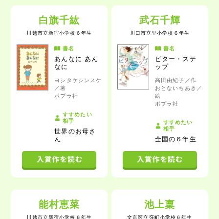
白旗千紘
武石千輝
川越市立新宿小学校
６年生
川口市立里小学校
６年生
書名
書名
あんなに あん
ビター・ステ
なに
ップ
ヨシタケシンスケ
高田由紀子／作
／著
おとないちあき／
ポプラ社
絵
ポプラ社
すすめたい
相手
すすめたい
相手
世界のお母さ
ん
全国の６年生
能村恵菜
池上稟
川越市立新宿小学校
６年生
文京区立窪町小学校
６年生