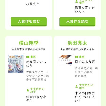
相手
校長先生
恐竜を育てた
い人へ
横山翔季
浜田亮太
牧之原市立坂部小学校
５年生
名古屋市立柴田小学校
４年生
書名
書名
給食室のいち
目でみる方言
にち
岡部敬史／著 山
大塚菜生／文 イ
出高士／写真
シヤマアズサ／絵
東京書籍
少年写真新聞社
すすめたい
相手
すすめたい
相手
未来の日本に
給食好きな小
住んでいる人
学生
たち