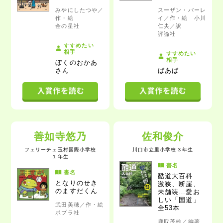
みやにしたつや／
スーザン・バーレ
作・絵
イ／作・絵 小川
金の星社
仁央／訳
評論社
すすめたい
相手
すすめたい
相手
ぼくのおかあ
さん
ばあば
善如寺悠乃
佐和俊介
フェリーチェ玉村国際小学校
川口市立里小学校
３年生
１年生
書名
書名
酷道大百科
となりのせき
激狭、断崖、
のますだくん
未舗装…愛お
しい「国道」
武田美穂／作・絵
全53本
ポプラ社
鹿取茂雄／編著