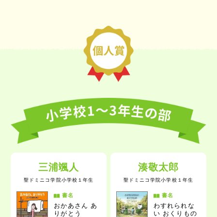
三浦颯人
湊敬太郎
聖ドミニコ学院小学校
１年生
聖ドミニコ学院小学校
１年生
書名
書名
おかあさん あ
わすれられな
りがとう
い おくりもの