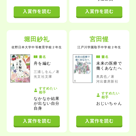
堀田紗礼
宮田惺
佐野日本大学中等教育学校
２年生
江戸川学園取手中学校
２年生
書名
書名
舟を編む
未来の医療で
働くあなたへ
三浦しをん／著
光文社文庫
奥真也／著
河出書房新社
すすめたい
相手
すすめたい
相手
なかなか結果
が出ない自分
おじいちゃん
自身