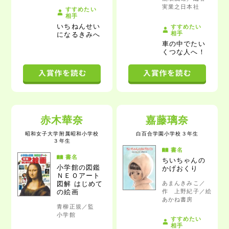
実業之日本社
すすめたい
相手
いちねんせい
すすめたい
相手
になるきみへ
車の中でたい
くつな人へ！
赤木華奈
嘉藤璃奈
昭和女子大学附属昭和小学校
白百合学園小学校
３年生
３年生
書名
書名
ちいちゃんの
小学館の図鑑
かげおくり
ＮＥＯアート
あまんきみこ／
図解 はじめて
作 上野紀子／絵
の絵画
あかね書房
青柳正規／監
小学館
すすめたい
相手