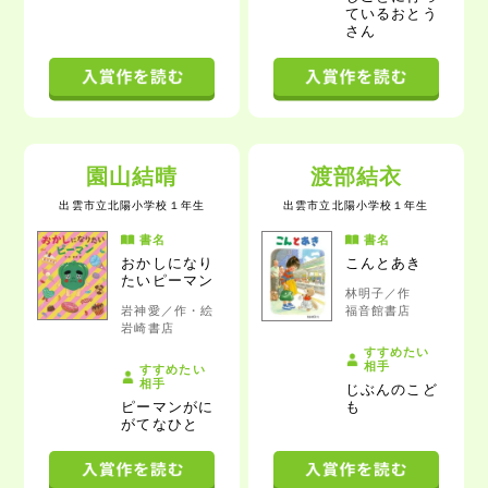
ているおとう
さん
園山結晴
渡部結衣
出雲市立北陽小学校
１年生
出雲市立北陽小学校
１年生
書名
書名
おかしになり
こんとあき
たいピーマン
林明子／作
岩神愛／作・絵
福音館書店
岩崎書店
すすめたい
相手
すすめたい
相手
じぶんのこど
ピーマンがに
も
がてなひと