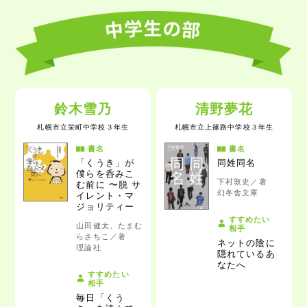
鈴木雪乃
清野夢花
札幌市立栄町中学校
３年生
札幌市立上篠路中学校
３年生
書名
書名
「くうき」が
同姓同名
僕らを呑みこ
下村敦史／著
む前に 〜脱 サ
幻冬舎文庫
イレント・マ
ジョリティー
すすめたい
山田健太、たまむ
相手
らさちこ／著
ネットの陰に
理論社
隠れているあ
なたへ
すすめたい
相手
毎日「くう