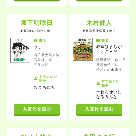
坂下明咲日
木村健人
英数学館小学校
１年生
英数学館小学校
１年生
書名
書名
うし
教室はまちが
うところだ
内田麟太郎／詩
高畠純／絵
蒔田晋治／作 長
アリス館
谷川知子／絵
子どもの未来社
すすめたい
相手
すすめたい
相手
おともだち
一ねんせいに
なるみんな