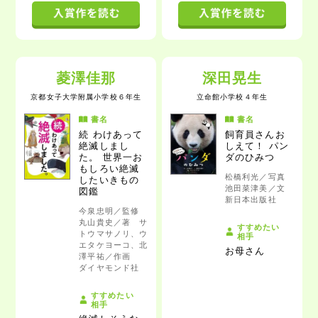
菱澤佳那
深田晃生
京都女子大学附属小学校
６年生
立命館小学校
４年生
書名
書名
続 わけあって
飼育員さんお
絶滅しまし
しえて！ パン
た。 世界一お
ダのひみつ
もしろい絶滅
松橋利光／写真
したいきもの
池田菜津美／文
図鑑
新日本出版社
今泉忠明／監修
丸山貴史／著 サ
すすめたい
トウマサノリ、ウ
相手
エタケヨーコ、北
お母さん
澤平祐／作画
ダイヤモンド社
すすめたい
相手