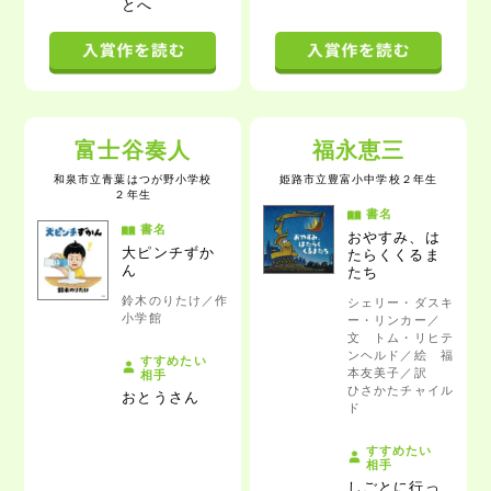
とへ
富士谷奏人
福永恵三
和泉市立青葉はつが野小学校
姫路市立豊富小中学校
２年生
２年生
書名
書名
おやすみ、は
大ピンチずか
たらくくるま
ん
たち
鈴木のりたけ／作
シェリー・ダスキ
小学館
ー・リンカー／
文 トム・リヒテ
ンヘルド／絵 福
すすめたい
本友美子／訳
相手
ひさかたチャイル
おとうさん
ド
すすめたい
相手
しごとに行っ