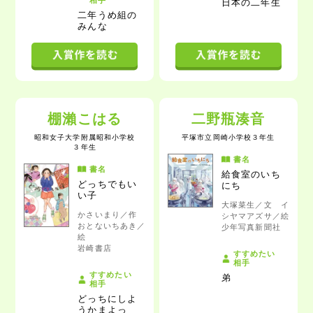
日本の二年生
二年うめ組の
みんな
棚瀨こはる
二野瓶湊音
昭和女子大学附属昭和小学校
平塚市立岡崎小学校
３年生
３年生
書名
書名
給食室のいち
どっちでもい
にち
い子
大塚菜生／文 イ
かさいまり／作
シヤマアズサ／絵
おとないちあき／
少年写真新聞社
絵
岩崎書店
すすめたい
相手
すすめたい
弟
相手
どっちにしよ
うかまよっ