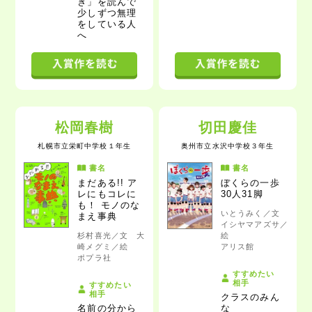
き」を読んで
少しずつ無理
をしている人
へ
松岡春樹
切田慶佳
札幌市立栄町中学校
１年生
奥州市立水沢中学校
３年生
書名
書名
まだある!! ア
ぼくらの一歩
レにもコレに
30人31脚
も！ モノのな
いとうみく／文
まえ事典
イシヤマアズサ／
杉村喜光／文 大
絵
崎メグミ／絵
アリス館
ポプラ社
すすめたい
相手
すすめたい
相手
クラスのみん
名前の分から
な