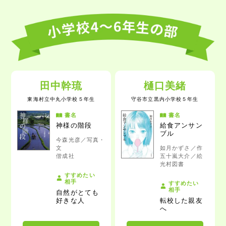
田中幹琉
樋口美緒
東海村立中丸小学校
５年生
守谷市立黒内小学校
５年生
書名
書名
神様の階段
給食アンサン
ブル
今森光彦／写真・
文
如月かずさ／作
偕成社
五十嵐大介／絵
光村図書
すすめたい
相手
すすめたい
相手
自然がとても
好きな人
転校した親友
へ