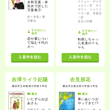
ドリュー・デイウ
令和言葉・奈
ォルト／文 オリ
良弁で訳した
ヴァー・ジェファ
万葉集①
ーズ／絵 木坂涼
佐々木良／著
／訳
万葉社
ほるぷ出版
すすめたい
すすめたい
相手
相手
恋や愛につい
転校しちゃっ
て悩む十代の
た友達のＹち
人へ
ゃん
吉澤ライラ妃陽
吉見朋花
横浜市立本牧南小学校
５年生
横浜市立南太田小学校
４年生
書名
書名
いたずらおば
青いあいつが
あさん
やってきた!?
高楼方子／作 千
松井ラフ／作 大