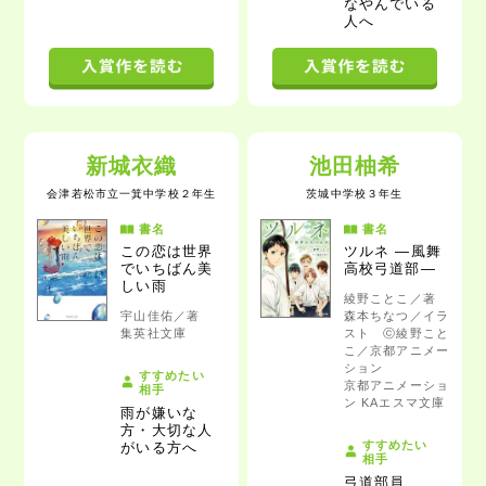
なやんでいる
人へ
新城衣織
池田柚希
会津若松市立一箕中学校
２年生
茨城中学校
３年生
書名
書名
この恋は世界
ツルネ ―風舞
でいちばん美
高校弓道部―
しい雨
綾野ことこ／著
宇山佳佑／著
森本ちなつ／イラ
集英社文庫
スト ⓒ綾野こと
こ／京都アニメー
ション
すすめたい
京都アニメーショ
相手
ン KAエスマ文庫
雨が嫌いな
方・大切な人
すすめたい
がいる方へ
相手
弓道部員