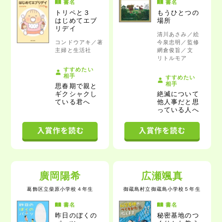
書名
書名
トリペと３
もうひとつの
はじめてエブ
場所
リデイ
清川あさみ／絵
コンドウアキ／著
今泉忠明／監修
主婦と生活社
網倉俊旨／文
リトルモア
すすめたい
相手
すすめたい
相手
思春期で親と
ギクシャクし
絶滅について
ている君へ
他人事だと思
っている人へ
廣岡陽希
広瀬颯真
葛飾区立柴原小学校
４年生
御蔵島村立御蔵島小学校
５年生
書名
書名
昨日のぼくの
秘密基地のつ