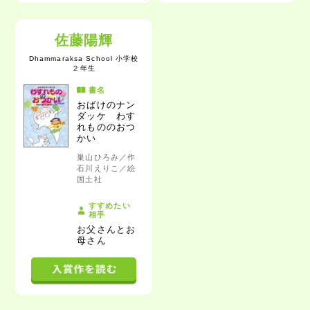
佐藤陽輝
Dhammaraksa School 小学校
２年生
書名
おばけのナン
ダッケ わす
れもののおつ
かい
巣山ひろみ／作
石川えりこ／絵
国土社
すすめたい
相手
お父さんとお
母さん