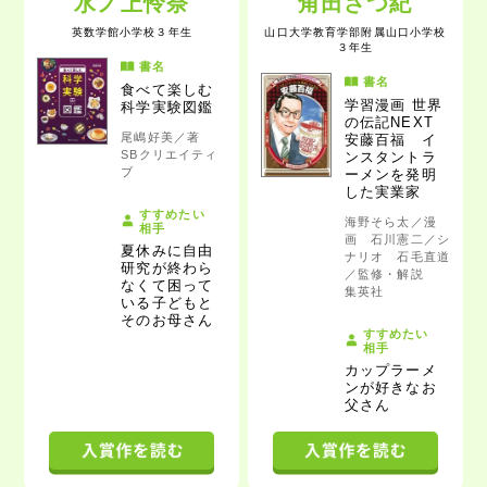
水ノ上怜奈
⻆田さつ紀
英数学館小学校
３年生
山口大学教育学部附属山口小学校
３年生
書名
書名
食べて楽しむ
学習漫画 世界
科学実験図鑑
の伝記NEXT
尾嶋好美／著
安藤百福 イ
SBクリエイティ
ンスタントラ
ブ
ーメンを発明
した実業家
すすめたい
海野そら太／漫
相手
画 石川憲二／シ
夏休みに自由
ナリオ 石毛直道
研究が終わら
／監修・解説
なくて困って
集英社
いる子どもと
そのお母さん
すすめたい
相手
カップラーメ
ンが好きなお
父さん