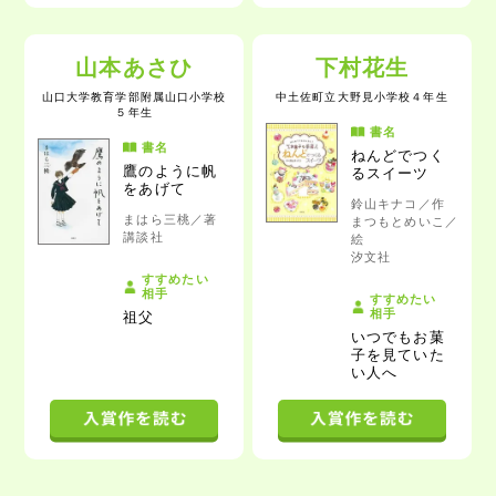
山本あさひ
下村花生
山口大学教育学部附属山口小学校
中土佐町立大野見小学校
４年生
５年生
書名
書名
ねんどでつく
鷹のように帆
るスイーツ
をあげて
鈴山キナコ／作
まはら三桃／著
まつもとめいこ／
講談社
絵
汐文社
すすめたい
相手
すすめたい
相手
祖父
いつでもお菓
子を見ていた
い人へ