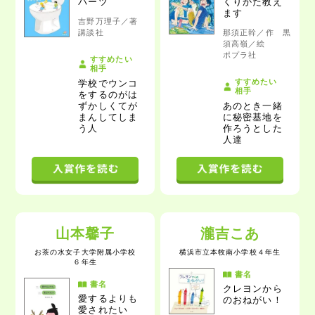
パーツ
くりかた教え
ます
吉野万理子／著
講談社
那須正幹／作 黒
須高嶺／絵
ポプラ社
すすめたい
相手
すすめたい
学校でウンコ
相手
をするのがは
ずかしくてが
あのとき一緒
まんしてしま
に秘密基地を
う人
作ろうとした
人達
山本馨子
瀧吉こあ
お茶の水女子大学附属小学校
横浜市立本牧南小学校
４年生
６年生
書名
書名
クレヨンから
愛するよりも
のおねがい！
愛されたい