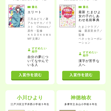
書名
書名
エリート
最新 たまひよ
女の子のしあ
三月みどり／著
わせ名前事典
アルセチカ／イラ
スト Chinozo／
たまごクラブ／
原作・監修
編 栗原里央子／
ＫＡＤＯＫＡＷＡ
監修
MF文庫J
ベネッセコーポレ
ーション
すすめたい
相手
すすめたい
相手
自分の夢につ
いてなやんで
漢字が苦手な
いる人
人へ
小川ひより
神徳柚衣
江戸川区立平井西小学校
５年生
多摩市立永山小学校
６年生