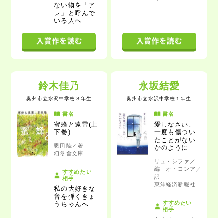
ない物を「ア
レ」と呼んで
いる人へ
鈴木佳乃
永坂結愛
奥州市立水沢中学校
３年生
奥州市立水沢中学校
１年生
書名
書名
蜜蜂と遠雷(上
愛しなさい、
下巻)
一度も傷つい
たことがない
恩田陸／著
かのように
幻冬舎文庫
リュ・シファ／
編 オ・ヨンア／
すすめたい
訳
相手
東洋経済新報社
私の大好きな
音を弾くきょ
すすめたい
うちゃんへ
相手