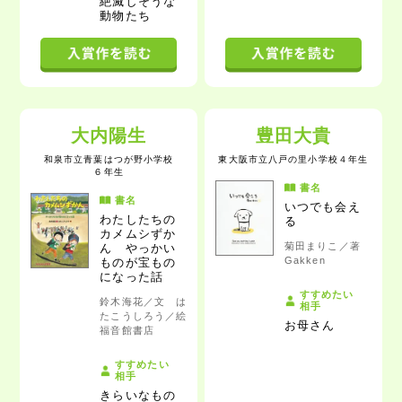
絶滅しそうな
動物たち
大内陽生
豊田大貴
和泉市立青葉はつが野小学校
東大阪市立八戸の里小学校
４年生
６年生
書名
書名
いつでも会え
わたしたちの
る
カメムシずか
菊田まりこ／著
ん やっかい
Gakken
ものが宝もの
になった話
すすめたい
鈴木海花／文 は
相手
たこうしろう／絵
お母さん
福音館書店
すすめたい
相手
きらいなもの