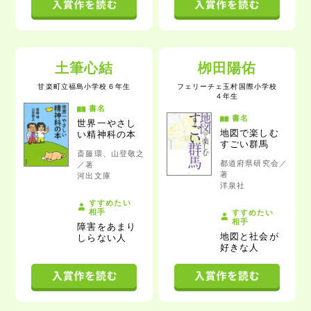
土筆心結
栁田陽佑
甘楽町立福島小学校
６年生
フェリーチェ玉村国際小学校
４年生
書名
書名
世界一やさし
地図で楽しむ
い精神科の本
すごい群馬
斎藤環、山登敬之
都道府県研究会／
／著
著
河出文庫
洋泉社
すすめたい
相手
すすめたい
相手
障害をあまり
地図と社会が
しらない人
好きな人