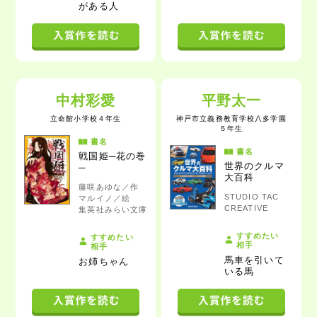
がある人
中村彩愛
平野太一
立命館小学校
４年生
神戸市立義務教育学校八多学園
５年生
書名
書名
戦国姫─花の巻
世界のクルマ
─
大百科
藤咲あゆな／作
STUDIO TAC
マルイノ／絵
CREATIVE
集英社みらい文庫
すすめたい
すすめたい
相手
相手
馬車を引いて
お姉ちゃん
いる馬