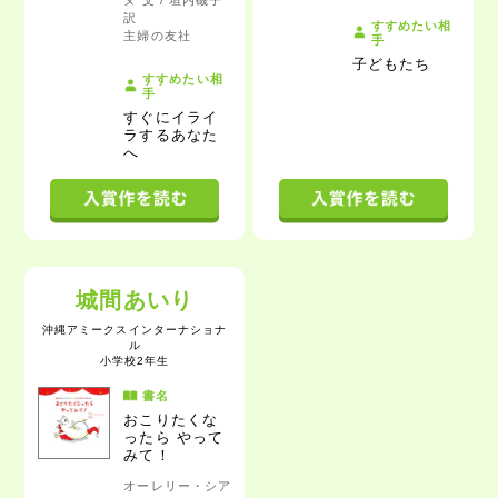
ヌ 文 / 垣内磯子
訳
すすめたい相
主婦の友社
手
子どもたち
すすめたい相
手
すぐにイライ
ラするあなた
へ
城間あいり
沖縄アミークスインターナショナ
ル
小学校2年生
書名
おこりたくな
ったら やって
みて！
オーレリー・シア