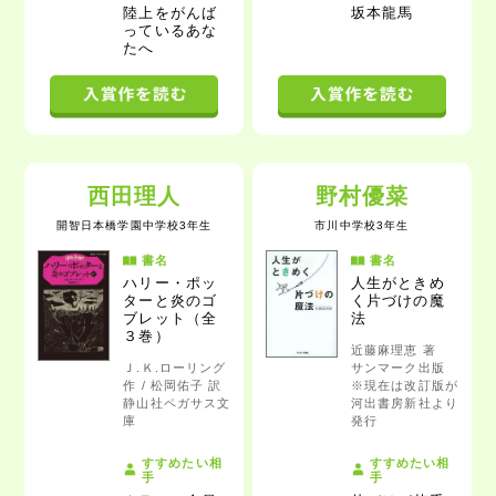
陸上をがんば
坂本龍馬
っているあな
た
へ
西田理人
野村優菜
開智日本橋学園中学校3年生
市川中学校3年生
書名
書名
ハリー・ポッ
人生がときめ
ターと炎のゴ
く片づけの魔
ブレット
（全
法
３巻）
近藤麻理恵 著
Ｊ.Ｋ.ローリング
サンマーク出版
作 / 松岡佑子 訳
※現在は改訂版が
静山社ペガサス文
河出書房新社より
庫
発行
すすめたい相
すすめたい相
手
手