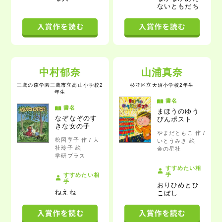
ないともだち
中村郁奈
山浦真奈
三鷹の森学園三鷹市立高山小学校2
杉並区立天沼小学校2年生
年生
書名
書名
まほうのゆう
なぞなぞのす
びんポスト
きな女の子
やまだともこ 作 /
松岡享子 作 / 大
いとうみき 絵
社玲子 絵
金の星社
学研プラス
すすめたい相
手
すすめたい相
手
おりひめとひ
ねえね
こぼし