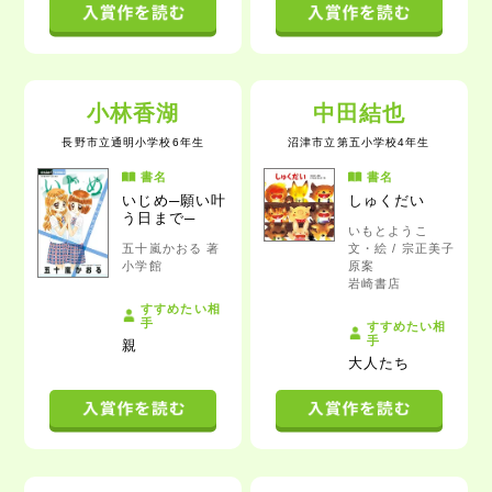
小林香湖
中田結也
長野市立通明小学校6年生
沼津市立第五小学校4年生
書名
書名
いじめ─願い叶
しゅくだい
う日まで─
いもとようこ
五十嵐かおる 著
文・絵 / 宗正美子
小学館
原案
岩崎書店
すすめたい相
手
すすめたい相
手
親
大人たち