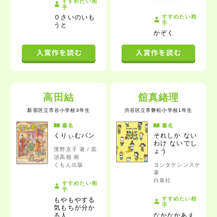
すすめたい相
手
すすめたい相
０さいのいも
手
うと
かぞく
高田結
舘真緒理
新宿区立市谷小学校3年生
渋谷区立常磐松小学校1年生
書名
書名
くりぃむパン
それしか ない
わけ ないでし
濱野京子 著 / 黒
ょう
須高嶺 画
くもん出版
ヨシタケシンスケ
著
白泉社
すすめたい相
手
すすめたい相
もやもやする
手
気もちが分か
る人
なかなかあえ