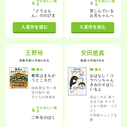
すすめたい相
すすめたい相
手
手
『ドラえも
苦しんでいる
ん』ののび太
お兄ちゃん
へ
王野玲
安田悠真
英数学館小学校4年生
敬愛小学校5年生
書名
書名
教室はまちが
おはなし！コ
うところだ
ウペンちゃん
きみのそばに
蒔田晋治 作 / 長
いるよ
谷川知子 絵
子どもの未来社
深山くのえ 著 /
るるてあ キャラ
クター原作・イラ
すすめたい相
スト
手
小学館ジュニア文
二年生のぼく
庫