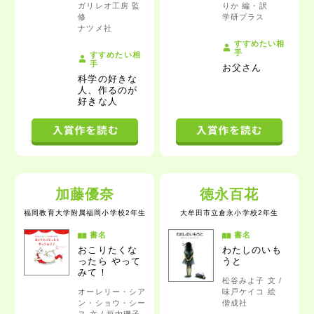
ガリレオ工房 監
りか 編・訳
修
学研プラス
ナツメ社
すすめたい相
手
すすめたい相
手
お父さん
科学の好きな
人、作るのが
好きな人
加藤優奈
徳永百花
福岡教育大学附属福岡小学校2年生
大牟田市立倉永小学校2年生
書名
書名
おこりたくな
わたしのいも
ったら やって
うと
みて！
松谷みよ子 文 /
オーレリー・シア
味戸ケイコ 絵
ン・ショウ・シー
偕成社