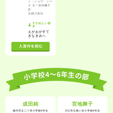
ン・ショウ・シー
ヌ 文 / 垣内磯子
訳
主婦の友社
すすめたい相
手
えがおがすて
きなきみ
へ
成田純
宮地舞子
能代市立二ツ井小学校6年生
川口市立鳩ヶ谷小学校6年生