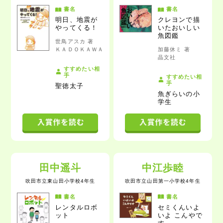
書名
書名
明日、地震が
クレヨンで描
やってくる！
いたおいしい
魚図鑑
世鳥アスカ 著
ＫＡＤＯＫＡＷＡ
加藤休ミ 著
晶文社
すすめたい相
手
すすめたい相
手
聖徳太子
魚ぎらいの小
学生
田中遥斗
中江歩睦
吹田市立東山田小学校4年生
吹田市立山田第一小学校4年生
書名
書名
レンタルロボ
セミくんいよ
ット
いよ こんやで