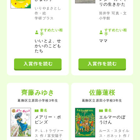
リの生きかた
いりやまさとし
作・絵
筒井学 写真・文
学研プラス
小学館
すすめたい相
すすめたい相
手
手
いいとよ、せ
ママ
かいのこども
たち
齊藤みゆき
佐藤蓮桜
葛飾区立原田小学校3年生
葛飾区立原田小学校3年生
書名
書名
メアリー・ポ
エルマーのぼ
ピンズ
うけん
Ｐ.Ｌ.トラヴァー
ルース・スタイル
ス 作 / 富安陽子
ス・ガネット 作 /