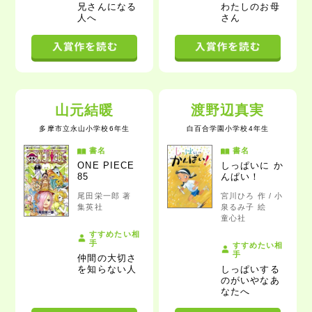
兄さんになる
わたしのお母
人
へ
さん
山元結暖
渡野辺真実
多摩市立永山小学校6年生
白百合学園小学校4年生
書名
書名
ONE PIECE
しっぱいに か
85
んぱい！
尾田栄一郎 著
宮川ひろ 作 / 小
集英社
泉るみ子 絵
童心社
すすめたい相
手
すすめたい相
手
仲間の大切さ
を知らない人
しっぱいする
のがいやなあ
なた
へ