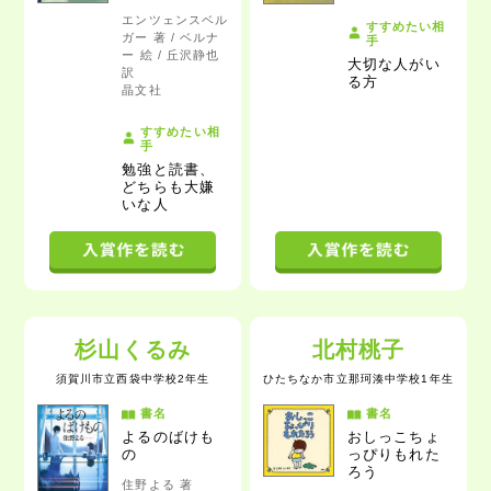
エンツェンスベル
すすめたい相
ガー 著 / ベルナ
手
ー 絵 / 丘沢静也
大切な人がい
訳
る方
晶文社
すすめたい相
手
勉強と読書、
どちらも大嫌
いな人
杉山くるみ
北村桃子
須賀川市立西袋中学校2年生
ひたちなか市立那珂湊中学校1年生
書名
書名
よるのばけも
おしっこちょ
の
っぴりもれた
ろう
住野よる 著