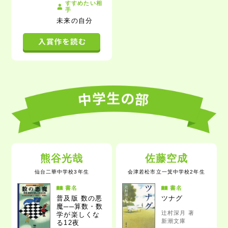
すすめたい相
手
未来の自分
熊谷光哉
佐藤空成
仙台二華中学校3年生
会津若松市立一箕中学校2年生
書名
書名
普及版
数の悪
ツナグ
魔──算数・数
辻村深月 著
学が楽しくな
新潮文庫
る12夜