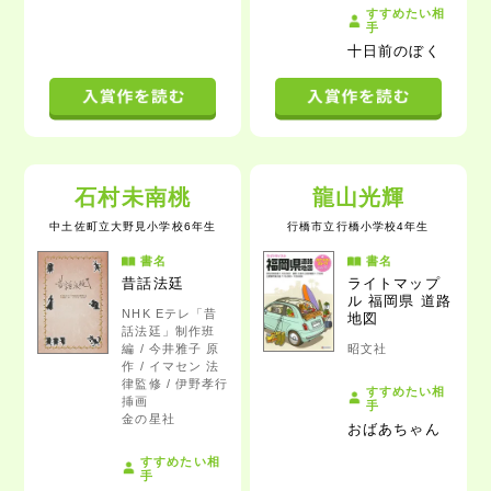
すすめたい相
手
十日前のぼく
石村未南桃
龍山光輝
中土佐町立大野見小学校6年生
行橋市立行橋小学校4年生
書名
書名
昔話法廷
ライトマップ
ル 福岡県 道路
NHK Eテレ「昔
地図
話法廷」制作班
編 / 今井雅子 原
昭文社
作 / イマセン 法
律監修 / 伊野孝行
すすめたい相
挿画
手
金の星社
おばあちゃん
すすめたい相
手