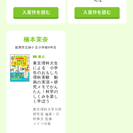
橋本茉奈
延岡市立緑ケ丘小学校6年生
書名
東京理科大生
による
小学
生のおもしろ
理科実験
動
画の実演＋研
究メモでかん
たん！科学の
しくみを楽し
く学ぼう
東京理科大学川村
研究室 編著 / 川
村康文 監修
メイツ出版