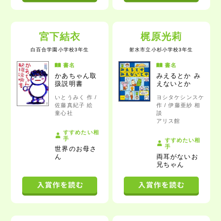
宮下結衣
梶原光莉
白百合学園小学校3年生
射水市立小杉小学校3年生
書名
書名
かあちゃん取
みえるとか み
扱説明書
えないとか
いとうみく 作 /
ヨシタケシンスケ
佐藤真紀子 絵
作 / 伊藤亜紗 相
童心社
談
アリス館
すすめたい相
手
すすめたい相
手
世界のお母さ
ん
両耳がないお
兄ちゃん