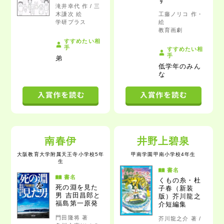
す
滝井幸代 作 / 三
木謙次 絵
工藤ノリコ 作・
学研プラス
絵
教育画劇
すすめたい相
手
すすめたい相
手
弟
低学年のみん
な
南春伊
井野上碧泉
大阪教育大学附属天王寺小学校5年
甲南学園甲南小学校4年生
生
書名
書名
くもの糸・杜
死の淵を見た
子春（新装
男
吉田昌郎と
版）芥川龍之
福島第一原発
介短編集
門田隆将 著
芥川龍之介 著 /