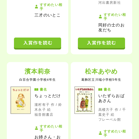
河出書房新社
すすめたい相
手
すすめたい相
三才のいとこ
手
同好の士のお
友だち
濱本莉奈
松本あやめ
白百合学園小学校4年生
葛飾区立川端小学校5年生
書名
書名
ちょっとだけ
いたずらおば
あさん
瀧村有子 作 / 鈴
木永子 絵
高楼方子 作 / 千
福音館書店
葉史子 絵
フレーベル館
すすめたい相
手
すすめたい相
手
お姉さん・お