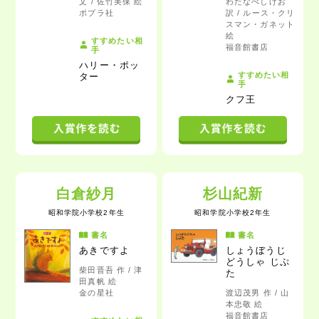
文 / 佐竹美保 絵
わたなべしげお
ポプラ社
訳 / ルース・クリ
スマン・ガネット
絵
すすめたい相
福音館書店
手
ハリー・ポッ
すすめたい相
ター
手
クフ王
白倉紗月
杉山紀新
昭和学院小学校2年生
昭和学院小学校2年生
書名
書名
あきですよ
しょうぼうじ
どうしゃ じぷ
柴田晋吾 作 / 津
た
田真帆 絵
金の星社
渡辺茂男 作 / 山
本忠敬 絵
福音館書店