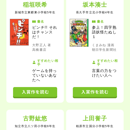
稲垣咲希
坂本湊士
新城市立東郷東小学校5年生
長久手市立北小学校4年生
書名
書名
ピンチ!! それ
参上！四字熟
はチャンス
語妖怪たぬし
だ！
１
大野正人 著
くまみね 漫画
高橋書店
朝日学生新聞社
すすめたい相
すすめたい相
手
手
ゲームを持っ
言葉の力をつ
ていないあな
けたい人
へ
た
へ
古野紘悠
上田誉子
知立市立八ツ田小学校6年生
柏原市立国分小学校5年生