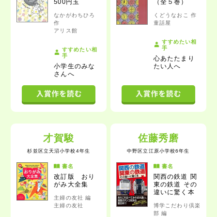
500円玉
（全５巻）
なかがわちひろ
くどうなおこ 作
作
童話屋
アリス館
すすめたい相
手
すすめたい相
手
心あたたまり
小学生のみな
たい人
へ
さん
へ
才賀駿
佐藤秀磨
杉並区立天沼小学校4年生
中野区立江原小学校6年生
書名
書名
改訂版
おり
関西の鉄道 関
がみ大全集
東の鉄道 その
違いに驚く本
主婦の友社 編
主婦の友社
博学こだわり倶楽
部 編