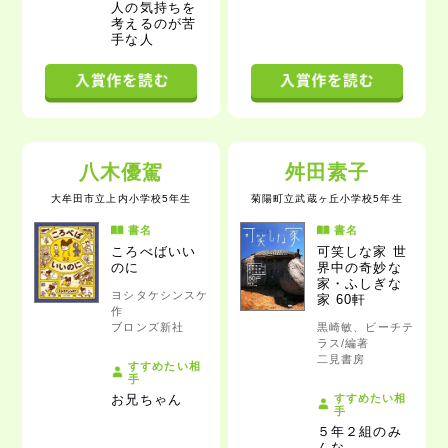
人の気持ちを
考えるのが苦
手な人
八木優駕
舛田素子
大牟田市立上内小学校5年生
菊陽町立武蔵ヶ丘小学校5年生
書名
書名
ころべばいい
可笑しな家
世
のに
界中の奇妙な
家・ふしぎな
ヨシタケシンスケ
家 60軒
作
ブロンズ新社
黒崎敏、ビーチテ
ラス/編著
二見書房
すすめたい相
手
すすめたい相
お兄ちゃん
手
５年２組のみ
んな