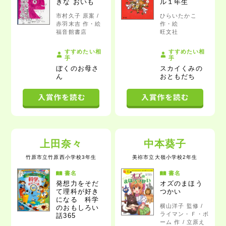
きな おいも
ル１年生
市村久子 原案 /
ひらいたかこ
赤羽末吉 作・絵
作・絵
福音館書店
旺文社
すすめたい相
すすめたい相
手
手
ぼくのお母さ
スカイくみの
ん
おともだち
上田奈々
中本葵子
竹原市立竹原西小学校3年生
美祢市立大嶺小学校2年生
書名
書名
発想力をそだ
オズのまほう
て理科が好き
つかい
になる
科学
横山洋子 監修 /
のおもしろい
ライマン・Ｆ・ボ
話365
ーム 作 / 立原え