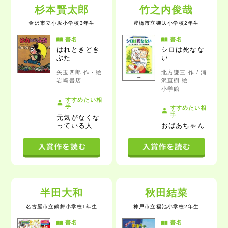
杉本賢太郎
竹之内俊哉
金沢市立小坂小学校3年生
豊橋市立磯辺小学校2年生
書名
書名
はれときどき
シロは死なな
ぶた
い
矢玉四郎 作・絵
北方謙三 作 / 浦
岩崎書店
沢直樹 絵
小学館
すすめたい相
手
すすめたい相
手
元気がなくな
っている人
おばあちゃん
半田大和
秋田結菜
名古屋市立鶴舞小学校1年生
神戸市立福池小学校2年生
書名
書名