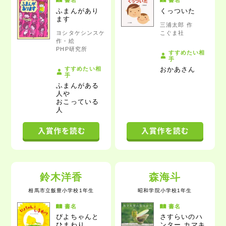
書名
書名
ふまんがあり
くっついた
ます
三浦太郎 作
ヨシタケシンスケ
こぐま社
作・絵
PHP研究所
すすめたい相
手
すすめたい相
おかあさん
手
ふまんがある
人や
おこっている
人
鈴木洋香
森海斗
相馬市立飯豊小学校1年生
昭和学院小学校1年生
書名
書名
ぴよちゃんと
さすらいのハ
ひまわり
ンター
カマキ