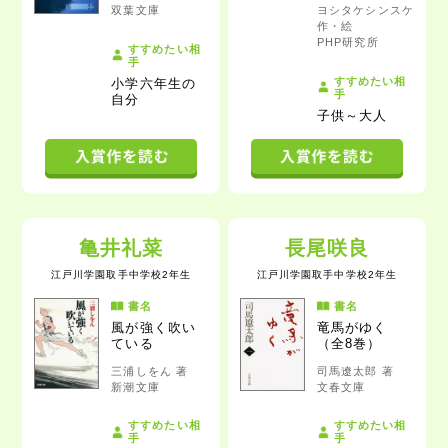
双葉文庫
ヨシタケシンスケ
作・絵
PHP研究所
すすめたい相
手
すすめたい相
小学六年生の
手
自分
子供～大人
亀井礼菜
長尾咲良
江戸川学園取手中学校2年生
江戸川学園取手中学校2年生
書名
書名
風が強く吹い
竜馬がゆく
ている
（全8巻）
三浦しをん 著
司馬遼太郎 著
新潮文庫
文春文庫
すすめたい相
すすめたい相
手
手