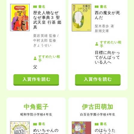
書名
書名
歴史人物なぜ
西の魔女が死
なぜ事典３ 聖
んだ
武天皇 行基 鑑
梨木香歩 著
真
新潮文庫
栗岩英雄 監修 /
中村太郎 監修
すすめたい相
ぎょうせい
手
目標に向かっ
すすめたい相
てがんばって
手
いる人
へ
父
中角藍子
伊古田萌加
昭和学院小学校4年生
白百合学園小学校4年生
書名
書名
めいちゃんの
のはらうた