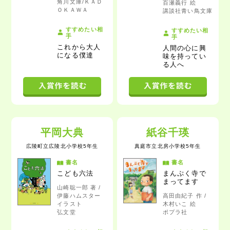
角川文庫/ＫＡＤ
百瀬義行 絵
ＯＫＡＷＡ
講談社青い鳥文庫
すすめたい相
すすめたい相
手
手
これから大人
人間の心に興
になる僕達
味を持ってい
る人
へ
平岡大典
紙谷千瑛
広陵町立広陵北小学校5年生
真庭市立北房小学校5年生
書名
書名
こども六法
まんぷく寺で
まってます
山崎聡一郎 著 /
伊藤ハムスター
高田由紀子 作 /
イラスト
木村いこ 絵
弘文堂
ポプラ社