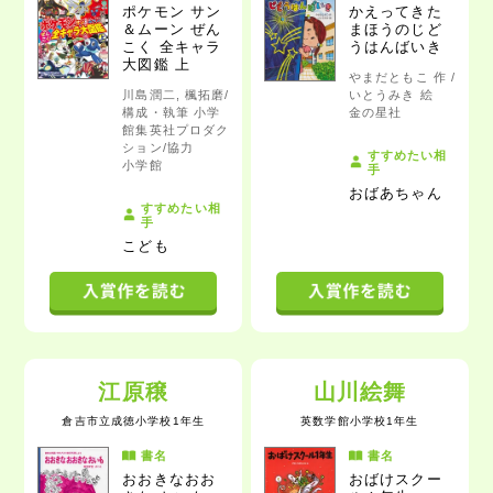
ポケモン サン
かえってきた
＆ムーン
ぜん
まほうのじど
こく 全キャラ
うはんばいき
大図鑑 上
やまだともこ 作 /
川島潤二, 楓拓磨/
いとうみき 絵
構成・執筆 小学
金の星社
館集英社プロダク
ション/協力
すすめたい相
小学館
手
おばあちゃん
すすめたい相
手
こども
江原穣
山川絵舞
倉吉市立成徳小学校1年生
英数学館小学校1年生
書名
書名
おおきなおお
おばけスクー